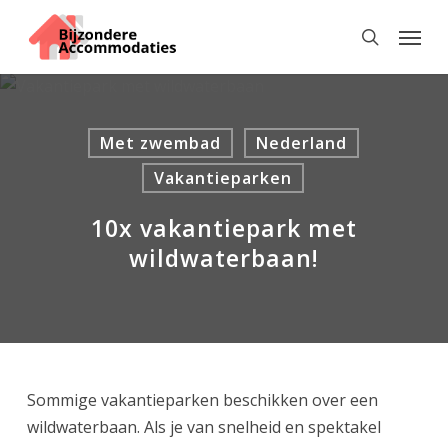
Skip
Menu
to
search
main
content
Met zwembad
Nederland
Vakantieparken
10x vakantiepark met
wildwaterbaan!
Sommige vakantieparken beschikken over een
wildwaterbaan. Als je van snelheid en spektakel