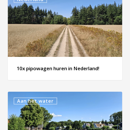
pipowagen
huren
in
Nederland!
10x pipowagen huren in Nederland!
10x
Aan het water
vakantiehuisje
aan
de
Utrechtse