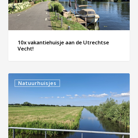
Vecht!
10x vakantiehuisje aan de Utrechtse
Vecht!
10x
Natuurhuisjes
trekkershut
in
Zeeland!